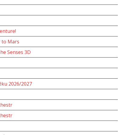
enture!
 to Mars
The Senses 3D
věku 2026/2027
chestr
chestr