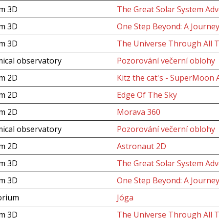
um 3D
The Great Solar System Adv
um 3D
One Step Beyond: A Journey
um 3D
The Universe Through All 
ical observatory
Pozorování večerní oblohy
um 2D
Kitz the cat's - SuperMoon
um 2D
Edge Of The Sky
um 2D
Morava 360
ical observatory
Pozorování večerní oblohy
um 2D
Astronaut 2D
um 3D
The Great Solar System Adv
um 3D
One Step Beyond: A Journey
orium
Jóga
um 3D
The Universe Through All 