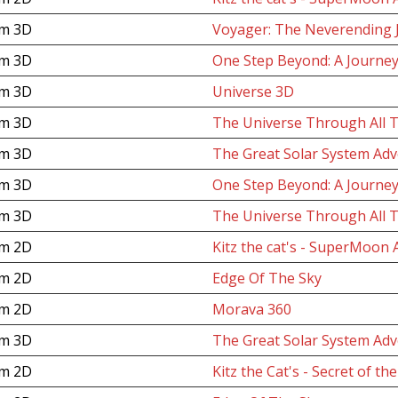
um 3D
Voyager: The Neverending 
um 3D
One Step Beyond: A Journey
um 3D
Universe 3D
um 3D
The Universe Through All 
um 3D
The Great Solar System Adv
um 3D
One Step Beyond: A Journey
um 3D
The Universe Through All 
um 2D
Kitz the cat's - SuperMoon
um 2D
Edge Of The Sky
um 2D
Morava 360
um 3D
The Great Solar System Adv
um 2D
Kitz the Cat's - Secret of th