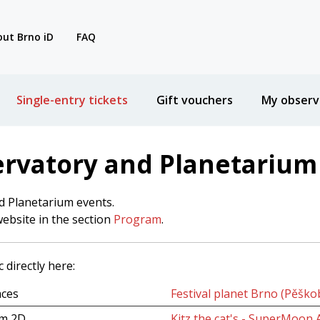
ut Brno iD
FAQ
Single-entry tickets
Gift vouchers
My observ
ervatory and Planetarium
d Planetarium events.
website in the section
Program
.
 directly here:
aces
Festival planet Brno (Pěšk
um 2D
Kitz the cat's - SuperMoon