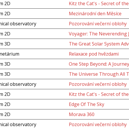
um 2D
Kitz the Cat's - Secret of th
um 2D
Mezinárodní den Měsíce
ical observatory
Pozorování večerní oblohy
um 2D
Voyager: The Neverending 
um 3D
The Great Solar System Adv
anetárium
Relaxace pod hvězdami
um 3D
One Step Beyond: A Journey
um 3D
The Universe Through All 
ical observatory
Pozorování večerní oblohy
um 2D
Kitz the Cat's - Secret of th
um 2D
Edge Of The Sky
um 2D
Morava 360
ical observatory
Pozorování večerní oblohy