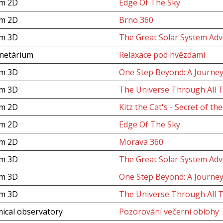
um 2D
Edge Of The Sky
um 2D
Brno 360
um 3D
The Great Solar System Adv
anetárium
Relaxace pod hvězdami
um 3D
One Step Beyond: A Journey
um 3D
The Universe Through All 
um 2D
Kitz the Cat's - Secret of th
um 2D
Edge Of The Sky
um 2D
Morava 360
um 3D
The Great Solar System Adv
um 3D
One Step Beyond: A Journey
um 3D
The Universe Through All 
ical observatory
Pozorování večerní oblohy