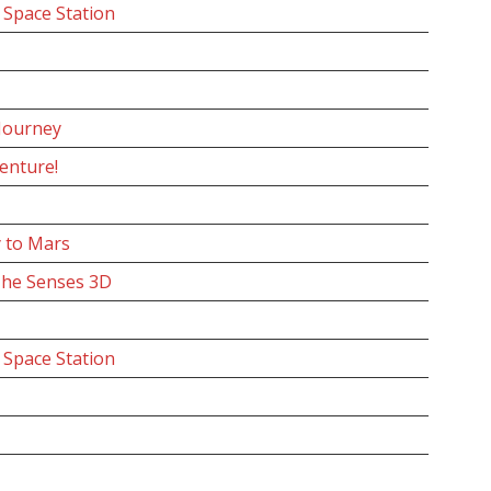
e Space Station
Journey
enture!
 to Mars
The Senses 3D
e Space Station