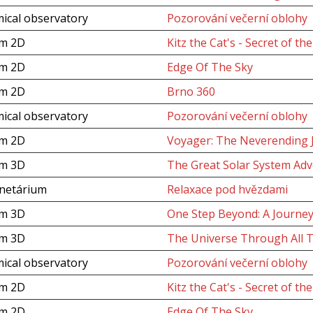
ical observatory
Pozorování večerní oblohy
um 2D
Kitz the Cat's - Secret of th
um 2D
Edge Of The Sky
um 2D
Brno 360
ical observatory
Pozorování večerní oblohy
um 2D
Voyager: The Neverending 
um 3D
The Great Solar System Adv
anetárium
Relaxace pod hvězdami
um 3D
One Step Beyond: A Journey
um 3D
The Universe Through All 
ical observatory
Pozorování večerní oblohy
um 2D
Kitz the Cat's - Secret of th
um 2D
Edge Of The Sky