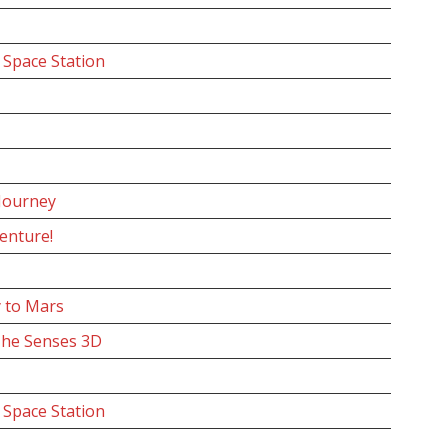
e Space Station
Journey
enture!
 to Mars
The Senses 3D
e Space Station