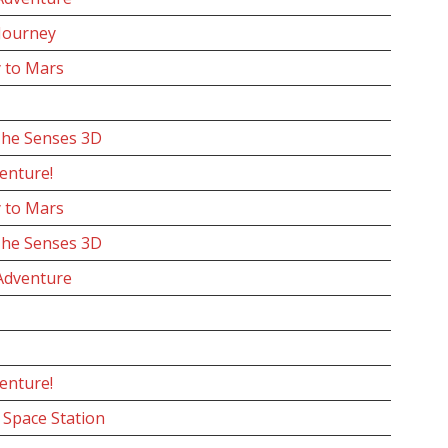
Journey
 to Mars
The Senses 3D
enture!
 to Mars
The Senses 3D
 Adventure
enture!
e Space Station