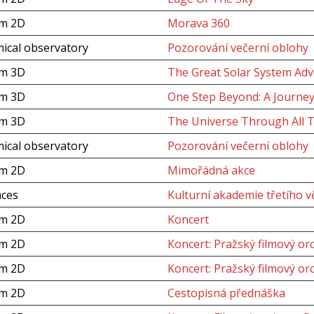
um 2D
Morava 360
ical observatory
Pozorování večerní oblohy
um 3D
The Great Solar System Adv
um 3D
One Step Beyond: A Journey
um 3D
The Universe Through All 
ical observatory
Pozorování večerní oblohy
um 2D
Mimořádná akce
aces
Kulturní akademie třetího 
um 2D
Koncert
um 2D
Koncert: Pražský filmový or
um 2D
Koncert: Pražský filmový or
um 2D
Cestopisná přednáška