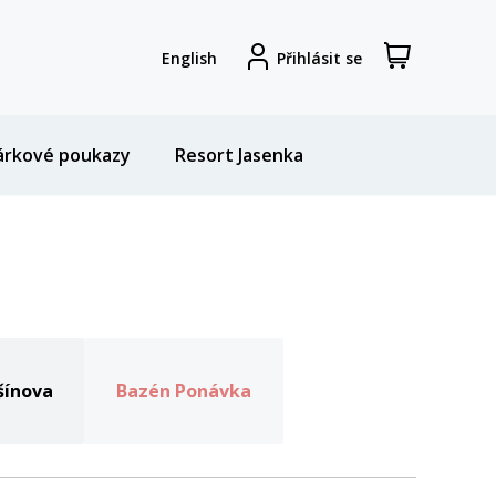
Zobrazit
Registrovat
English
Přihlásit se
nákupní
se
košík
árkové poukazy
Resort Jasenka
šínova
Bazén Ponávka