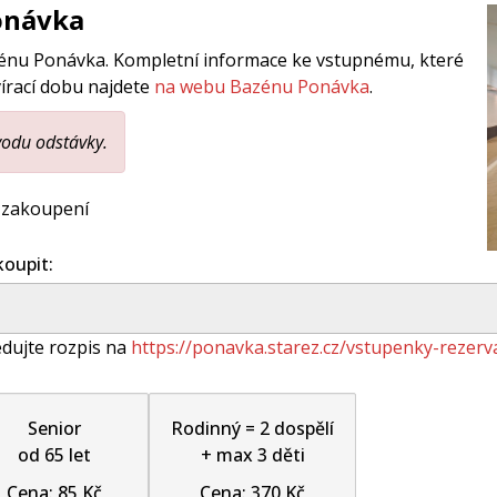
onávka
zénu Ponávka. Kompletní informace ke vstupnému, které
írací dobu najdete
na webu Bazénu Ponávka
.
vodu odstávky.
a zakoupení
koupit:
edujte rozpis na
https://ponavka.starez.cz/vstupenky-rezerv
senior
rodinný = 2 dospělí
od 65 let
+ max 3 děti
Cena: 85 Kč
Cena: 370 Kč