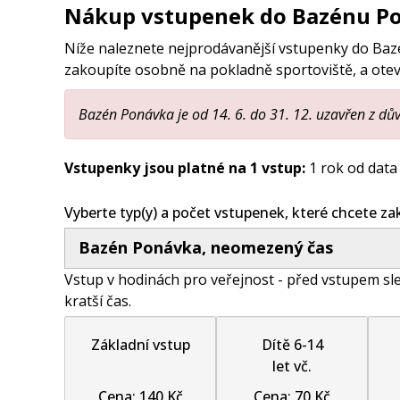
Nákup vstupenek do Bazénu P
Níže naleznete nejprodávanější vstupenky do Ba
zakoupíte osobně na pokladně sportoviště, a otev
Bazén Ponávka je od 14. 6. do 31. 12. uzavřen z dů
Vstupenky jsou platné na 1 vstup:
1 rok od dat
Vyberte typ(y) a počet vstupenek, které chcete za
Bazén Ponávka, neomezený čas
Vstup v hodinách pro veřejnost - před vstupem sl
kratší čas.
základní vstup
dítě 6-14
let vč.
Cena: 140 Kč
Cena: 70 Kč