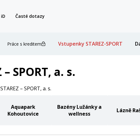
 iD
Časté dotazy
Vstupenky STAREZ-SPORT
D
Práce s kreditem
– SPORT, a. s.
STAREZ – SPORT, a. s.
Aquapark
Bazény Lužánky a
Lázně Ra
Kohoutovice
wellness