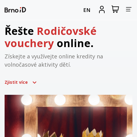
Za
Zobrazit
Registrova
EN
nákupní
se
nav
košík
Řešte
Rodičovské
vouchery
online.
Získejte a využívejte online kredity na
volnočasové aktivity dětí.
Zjistit více