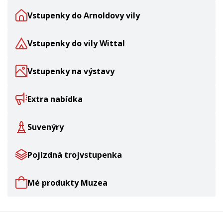
Vstupenky do Arnoldovy vily
Vstupenky do vily Wittal
Vstupenky na výstavy
Extra nabídka
Suvenýry
Pojízdná trojvstupenka
Mé produkty Muzea