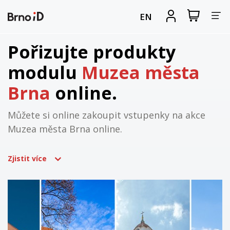
Za
Zobrazit
Registrova
EN
nákupní
se
nav
košík
Pořizujte produkty
modulu
Muzea města
Brna
online.
Můžete si online zakoupit vstupenky na akce
Muzea města Brna online.
Zjistit více