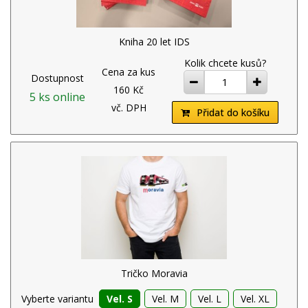
Kniha 20 let IDS
Kolik chcete kusů?
Cena za kus
Dostupnost
ubrat
přidat
160 Kč
5 ks online
vč. DPH
Přidat do košíku
Tričko Moravia
Vyberte variantu
Vel. S
Vel. M
Vel. L
Vel. XL