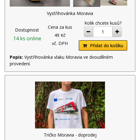
Vystřihovánka Moravia
Kolik chcete kusů?
Cena za kus
Dostupnost
ubrat
přidat
49 Kč
14 ks online
vč. DPH
Přidat do košíku
Popis:
Vystřihovánka vlaku Moravia ve dvoudílném
provedení.
Tričko Moravia - doprodej