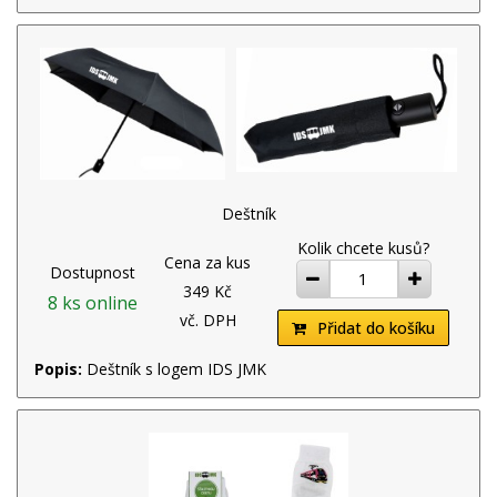
Deštník
Kolik chcete kusů?
Cena za kus
Dostupnost
ubrat
přidat
349 Kč
8 ks online
vč. DPH
Přidat do košíku
Popis:
Deštník s logem IDS JMK