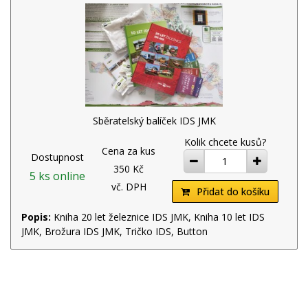
Sběratelský balíček IDS JMK
Kolik chcete kusů?
Cena za kus
Dostupnost
ubrat
přidat
350 Kč
5 ks online
vč. DPH
Přidat do košíku
Popis:
Kniha 20 let železnice IDS JMK, Kniha 10 let IDS
JMK, Brožura IDS JMK, Tričko IDS, Button