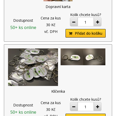
Dopravní karta
Kolik chcete kusů?
Cena za kus
Dostupnost
ubrat
přidat
30 Kč
50+ ks online
vč. DPH
Přidat do košíku
Klíčenka
Kolik chcete kusů?
Cena za kus
Dostupnost
ubrat
přidat
30 Kč
50+ ks online