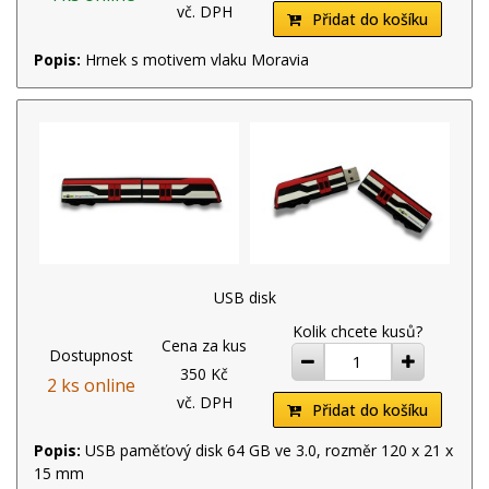
vč. DPH
Přidat do košíku
Popis:
Hrnek s motivem vlaku Moravia
USB disk
Kolik chcete kusů?
Cena za kus
Dostupnost
ubrat
přidat
350 Kč
2 ks online
vč. DPH
Přidat do košíku
Popis:
USB paměťový disk 64 GB ve 3.0, rozměr 120 x 21 x
15 mm