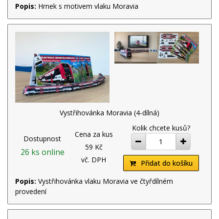
Popis:
Hrnek s motivem vlaku Moravia
Vystřihovánka Moravia (4-dílná)
Kolik chcete kusů?
Cena za kus
Dostupnost
ubrat
přidat
59 Kč
26 ks online
vč. DPH
Přidat do košíku
Popis:
Vystřihovánka vlaku Moravia ve čtyřdílném
provedení