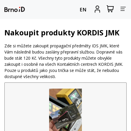
Za
Zobrazit
Registrova
EN
nákupní
se
nav
košík
Nakoupit produkty KORDIS JMK
Zde si můžete zakoupit propagační předměty IDS JMK, které
Vám následně budou zaslány přepravní službou. Dopravné vás
bude stát 120 Kč. Všechny tyto produkty můžete obvykle
zakoupit i osobně na všech Kontaktních centrech KORDIS JMK.
Pouze u produktů jako jsou trička se může stát, že nebudou
dostupné všechny velikosti.