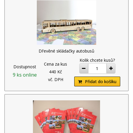
Dřevěné skládačky autobusů
Kolik chcete kusů?
Cena za kus
Dostupnost
ubrat
přidat
440 Kč
9 ks online
vč. DPH
Přidat do košíku