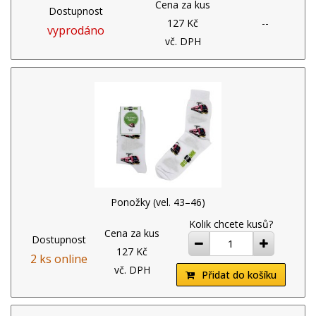
Cena za kus
Dostupnost
127 Kč
--
vyprodáno
vč. DPH
Ponožky (vel. 43–46)
Kolik chcete kusů?
Cena za kus
Dostupnost
ubrat
přidat
127 Kč
2 ks online
vč. DPH
Přidat do košíku