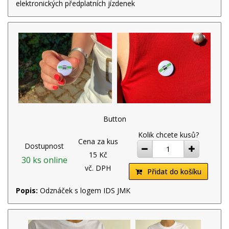
elektronických předplatních jízdenek
Button
Kolik chcete kusů?
Cena za kus
Dostupnost
ubrat
přidat
15 Kč
30 ks online
vč. DPH
Přidat do košíku
Popis:
Odznáček s logem IDS JMK