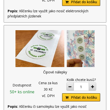
vč. DPH
Přidat do košíku
Popis:
Klíčenku lze využít jako nosič elektronických
předplatních jízdenek
Čipové nálepky
Kolik chcete kusů?
Cena za kus
Dostupnost
ubrat
přidat
30 Kč
50+ ks online
vč. DPH
Přidat do košíku
Popis:
Klíčenku či samolepku lze využít jako nosič