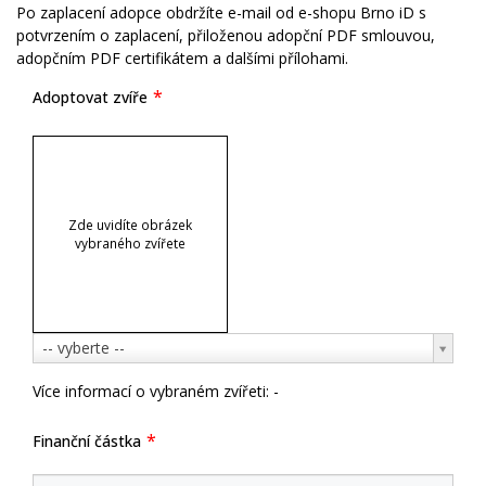
Po zaplacení adopce obdržíte e-mail od e-shopu Brno iD s
potvrzením o zaplacení, přiloženou adopční PDF smlouvou,
adopčním PDF certifikátem a dalšími přílohami.
Adoptovat zvíře
Zde uvidíte obrázek
vybraného zvířete
Adoptovat
-- vyberte --
zvíře
Více informací o vybraném zvířeti:
-
Finanční částka