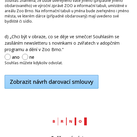
Souhlas znamená, že bude uveřejněno vaše jméno (případně jméno
obdarovaného) ve výroční zprávě ZOO a informační tabuli, umístěné v
areálu Zoo Brno. Na informační tabuli u jména bude zveřejněno i jméno
města, ve kterém dárce (případně obdarovaný) mají uvedeno své
bydliště či sídlo.
d) „Chci být v obraze, co se děje ve smečce! Souhlasím se
zasíláním newsletteru s novinkami o zvířatech v adopčním
programu a dění v Zoo Brno.“
ano
ne
Souhlas můžete kdykoliv odvolat.
Zobrazit návrh darovací smlouvy
Web
Brno.cz