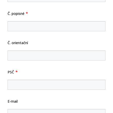
Č. popisné
Č. orientační
PSČ
E-mail