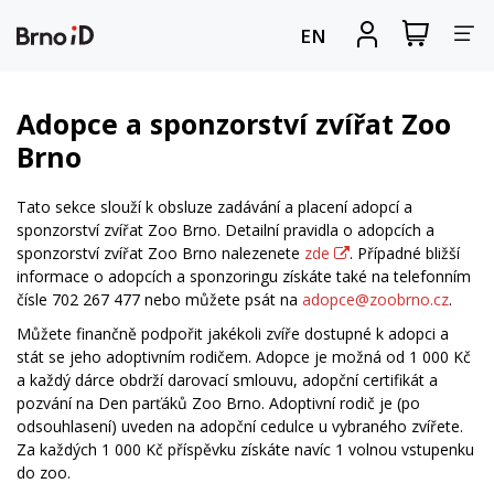
Za
Zobrazit
Registrova
EN
nákupní
se
nav
košík
Adopce a sponzorství zvířat Zoo
Brno
Tato sekce slouží k obsluze zadávání a placení adopcí a
sponzorství zvířat Zoo Brno. Detailní pravidla o adopcích a
sponzorství zvířat Zoo Brno nalezenete
zde
. Případné bližší
informace o adopcích a sponzoringu získáte také na telefonním
čísle 702 267 477 nebo můžete psát na
adopce@zoobrno.cz
.
Můžete finančně podpořit jakékoli zvíře dostupné k adopci a
stát se jeho adoptivním rodičem. Adopce je možná od 1 000 Kč
a každý dárce obdrží darovací smlouvu, adopční certifikát a
pozvání na Den parťáků Zoo Brno. Adoptivní rodič je (po
odsouhlasení) uveden na adopční cedulce u vybraného zvířete.
Za každých 1 000 Kč příspěvku získáte navíc 1 volnou vstupenku
do zoo.