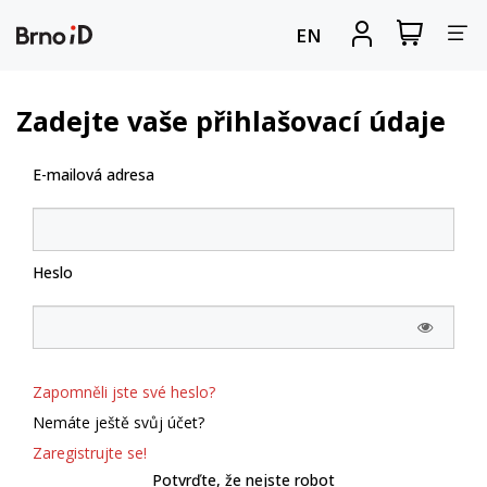
Za
Zobrazit
Registrova
EN
nákupní
se
nav
košík
Zadejte vaše přihlašovací údaje
E-mailová adresa
Heslo
Zapomněli jste své heslo?
Nemáte ještě svůj účet?
Zaregistrujte se!
Potvrďte, že nejste robot