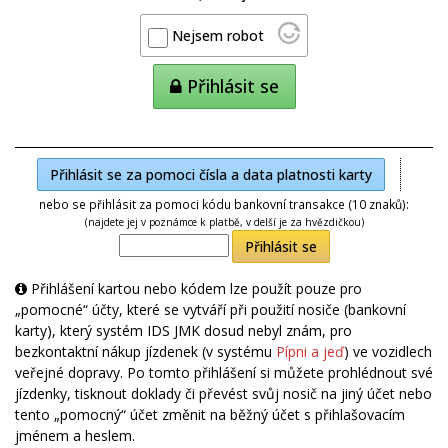
Nejsem robot
Přihlásit se
Přihlásit se za pomoci čísla a data platnosti karty
nebo se přihlásit za pomoci kódu bankovní transakce (10 znaků):
(najdete jej v poznámce k platbě, v delší je za hvězdičkou)
Přihlásit se
Přihlášení kartou nebo kódem lze použít pouze pro
„pomocné“ účty, které se vytváří při použití nosiče (bankovní
karty), který systém IDS JMK dosud nebyl znám, pro
bezkontaktní nákup jízdenek (v systému
Pípni a jeď
) ve vozidlech
veřejné dopravy. Po tomto přihlášení si můžete prohlédnout své
jízdenky, tisknout doklady či převést svůj nosič na jiný účet nebo
tento „pomocný“ účet změnit na běžný účet s přihlašovacím
jménem a heslem.