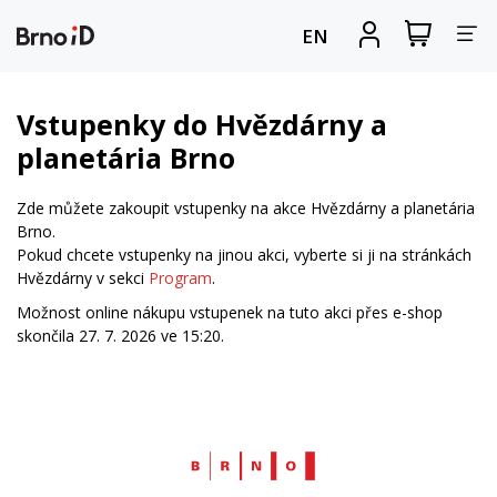
Za
Zobrazit
Registrova
EN
nákupní
se
nav
košík
Vstupenky do Hvězdárny a
planetária Brno
Zde můžete zakoupit vstupenky na akce Hvězdárny a planetária
Brno.
Pokud chcete vstupenky na jinou akci, vyberte si ji na stránkách
Hvězdárny v sekci
Program
.
Možnost online nákupu vstupenek na tuto akci přes e-shop
skončila 27. 7. 2026 ve 15:20.
Web
Brno.cz