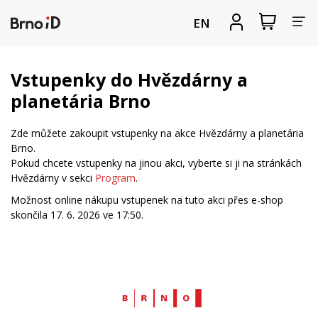
Za
Zobrazit
Registrova
EN
nákupní
se
nav
košík
Vstupenky do Hvězdárny a
planetária Brno
Zde můžete zakoupit vstupenky na akce Hvězdárny a planetária
Brno.
Pokud chcete vstupenky na jinou akci, vyberte si ji na stránkách
Hvězdárny v sekci
Program
.
Možnost online nákupu vstupenek na tuto akci přes e-shop
skončila 17. 6. 2026 ve 17:50.
Web
Brno.cz