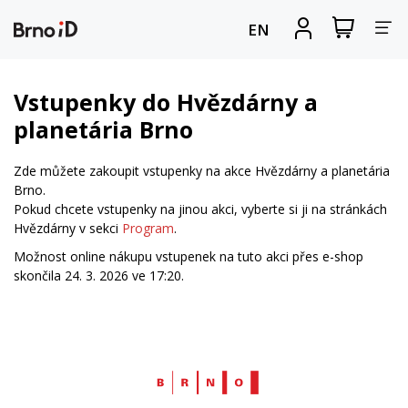
Za
Zobrazit
Registrova
EN
nákupní
se
nav
košík
Vstupenky do Hvězdárny a
planetária Brno
Zde můžete zakoupit vstupenky na akce Hvězdárny a planetária
Brno.
Pokud chcete vstupenky na jinou akci, vyberte si ji na stránkách
Hvězdárny v sekci
Program
.
Možnost online nákupu vstupenek na tuto akci přes e-shop
skončila 24. 3. 2026 ve 17:20.
Web
Brno.cz