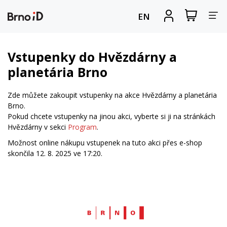
Za
Zobrazit
Registrova
EN
nákupní
se
nav
košík
Vstupenky do Hvězdárny a
planetária Brno
Zde můžete zakoupit vstupenky na akce Hvězdárny a planetária
Brno.
Pokud chcete vstupenky na jinou akci, vyberte si ji na stránkách
Hvězdárny v sekci
Program
.
Možnost online nákupu vstupenek na tuto akci přes e-shop
skončila 12. 8. 2025 ve 17:20.
Web
Brno.cz