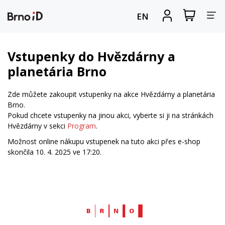
Za
Zobrazit
Registrova
EN
nákupní
se
nav
košík
Vstupenky do Hvězdárny a
planetária Brno
Zde můžete zakoupit vstupenky na akce Hvězdárny a planetária
Brno.
Pokud chcete vstupenky na jinou akci, vyberte si ji na stránkách
Hvězdárny v sekci
Program
.
Možnost online nákupu vstupenek na tuto akci přes e-shop
skončila 10. 4. 2025 ve 17:20.
Web
Brno.cz