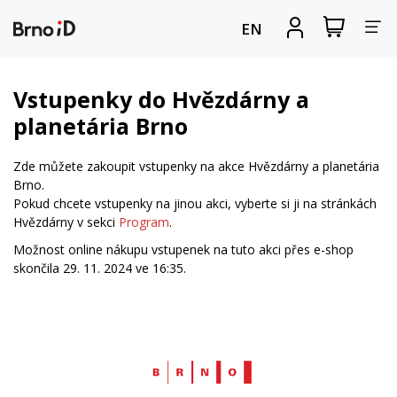
Za
Zobrazit
Registrova
EN
nákupní
se
nav
košík
Vstupenky do Hvězdárny a
planetária Brno
Zde můžete zakoupit vstupenky na akce Hvězdárny a planetária
Brno.
Pokud chcete vstupenky na jinou akci, vyberte si ji na stránkách
Hvězdárny v sekci
Program
.
Možnost online nákupu vstupenek na tuto akci přes e-shop
skončila 29. 11. 2024 ve 16:35.
Web
Brno.cz