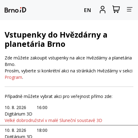
Za
Zobrazit
Registrova
EN
nákupní
se
nav
košík
Vstupenky do Hvězdárny a
planetária Brno
Zde můžete zakoupit vstupenky na akce Hvězdárny a planetária
Brno.
Prosím, vyberte si konkrétní akci na stránkách Hvězdárny v sekci
Program
.
Případně můžete vybrat akci pro veřejnost přímo zde:
10. 8. 2026
16:00
Digitárium 3D
Velké dobrodružství v malé Sluneční soustavě 3D
10. 8. 2026
18:00
Digitárium 3D