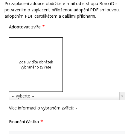
Po zaplacení adopce obdržíte e-mail od e-shopu Brno iD s
potvrzením o zaplacení, přiloženou adopční PDF smlouvou,
adopčním PDF certifikátem a dalšími přílohami.
Adoptovat zvíře
Zde uvidíte obrázek
vybraného zvířete
Adoptovat
-- vyberte --
zvíře
Více informací o vybraném zvířeti:
-
Finanční částka