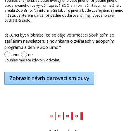
Souhlas znamená, že bude uveřejněno vaše jméno (případně jméno
obdarovaného) ve výroční zprávě ZOO a informační tabuli, umístěné v
areálu Zoo Brno. Na informační tabuli u jména bude zveřejněno i jméno
města, ve kterém dárce (případně obdarovaný) mají uvedeno své
bydliště či sídlo.
d) „Chci být v obraze, co se děje ve smečce! Souhlasím se
zasíláním newsletteru s novinkami o zvířatech v adopčním
programu a dění v Zoo Brno.“
ano
ne
Souhlas můžete kdykoliv odvolat.
Zobrazit návrh darovací smlouvy
Web
Brno.cz