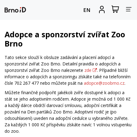
Za
Zobrazit
Registrova
EN
nákupní
se
nav
košík
Adopce a sponzorství zvířat Zoo
Brno
Tato sekce slouží k obsluze zadávání a placení adopcí a
sponzorství zvířat Zoo Brno. Detailní pravidla o adopcích a
sponzorství zvířat Zoo Brno nalezenete
zde
. Případné bližší
informace o adopcích a sponzoringu získáte také na telefonním
čísle 702 267 477 nebo můžete psát na
adopce@zoobrno.cz
.
Můžete finančně podpořit jakékoli zvíře dostupné k adopci a
stát se jeho adoptivním rodičem. Adopce je možná od 1 000 Kč
a každý dárce obdrží darovací smlouvu, adopční certifikát a
pozvání na Den parťáků Zoo Brno. Adoptivní rodič je (po
odsouhlasení) uveden na adopční cedulce u vybraného zvířete.
Za každých 1 000 Kč příspěvku získáte navíc 1 volnou vstupenku
do zoo.