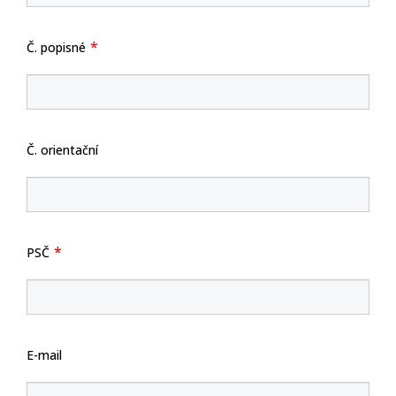
Č. popisné
Č. orientační
PSČ
E-mail