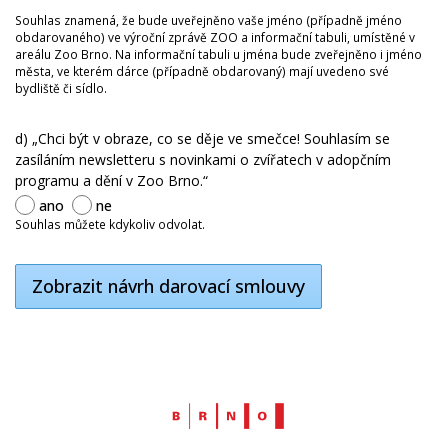
Souhlas znamená, že bude uveřejněno vaše jméno (případně jméno
obdarovaného) ve výroční zprávě ZOO a informační tabuli, umístěné v
areálu Zoo Brno. Na informační tabuli u jména bude zveřejněno i jméno
města, ve kterém dárce (případně obdarovaný) mají uvedeno své
bydliště či sídlo.
d) „Chci být v obraze, co se děje ve smečce! Souhlasím se
zasíláním newsletteru s novinkami o zvířatech v adopčním
programu a dění v Zoo Brno.“
ano
ne
Souhlas můžete kdykoliv odvolat.
Zobrazit návrh darovací smlouvy
Web
Brno.cz