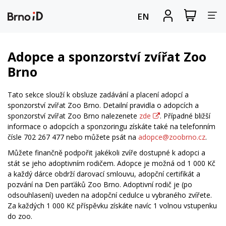
Za
Zobrazit
Registrova
EN
nákupní
se
nav
košík
Adopce a sponzorství zvířat Zoo
Brno
Tato sekce slouží k obsluze zadávání a placení adopcí a
sponzorství zvířat Zoo Brno. Detailní pravidla o adopcích a
sponzorství zvířat Zoo Brno nalezenete
zde
. Případné bližší
informace o adopcích a sponzoringu získáte také na telefonním
čísle 702 267 477 nebo můžete psát na
adopce@zoobrno.cz
.
Můžete finančně podpořit jakékoli zvíře dostupné k adopci a
stát se jeho adoptivním rodičem. Adopce je možná od 1 000 Kč
a každý dárce obdrží darovací smlouvu, adopční certifikát a
pozvání na Den parťáků Zoo Brno. Adoptivní rodič je (po
odsouhlasení) uveden na adopční cedulce u vybraného zvířete.
Za každých 1 000 Kč příspěvku získáte navíc 1 volnou vstupenku
do zoo.