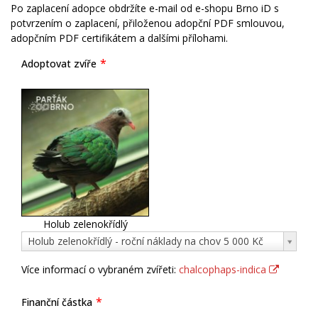
Po zaplacení adopce obdržíte e-mail od e-shopu Brno iD s
potvrzením o zaplacení, přiloženou adopční PDF smlouvou,
adopčním PDF certifikátem a dalšími přílohami.
Adoptovat zvíře
Holub zelenokřídlý
Adoptovat
Holub zelenokřídlý - roční náklady na chov 5 000 Kč
zvíře
Více informací o vybraném zvířeti:
chalcophaps-indica
Finanční částka