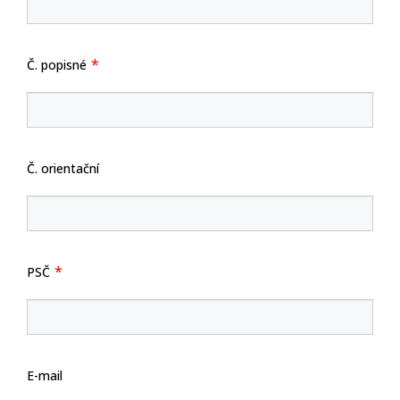
Č. popisné
Č. orientační
PSČ
E-mail