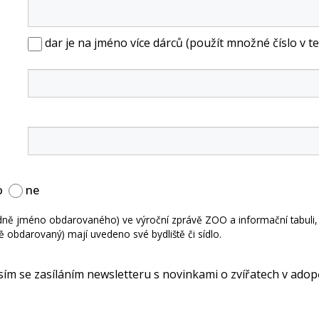
dar je na jméno více dárců (použít množné číslo v te
o
ne
ě jméno obdarovaného) ve výroční zprávě ZOO a informační tabuli, 
 obdarovaný) mají uvedeno své bydliště či sídlo.
lasím se zasíláním newsletteru s novinkami o zvířatech v ad