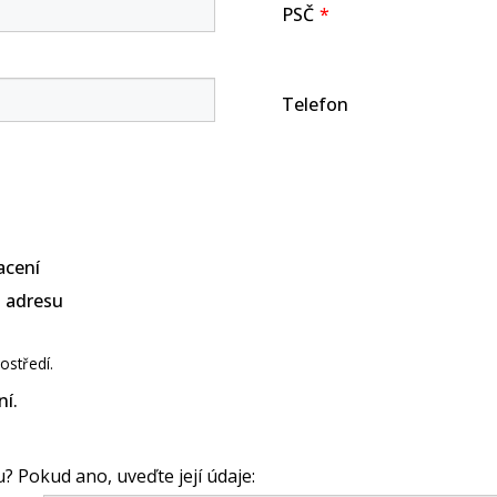
PSČ
Telefon
acení
u adresu
ostředí.
í.
u? Pokud ano, uveďte její údaje: