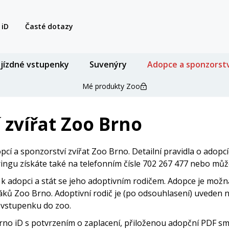
 iD
Časté dotazy
jízdné vstupenky
Suvenýry
Adopce a sponzorstv
Mé produkty Zoo
 zvířat Zoo Brno
opcí a sponzorství zvířat Zoo Brno. Detailní pravidla o adop
ringu získáte také na telefonním čísle 702 267 477 nebo mů
k adopci a stát se jeho adoptivním rodičem. Adopce je možná
áků Zoo Brno. Adoptivní rodič je (po odsouhlasení) uveden 
u vstupenku do zoo.
rno iD s potvrzením o zaplacení, přiloženou adopční PDF sm