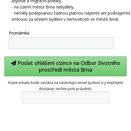
azylové a migrační politiky,
- na území města Brna nebydlely,
- neměly podepsanou žádnou platnou nájemní ani podnájemní
smlouvu za účelem bydlení v nemovitosti ve městě Brně.
Poznámka
Poslat ohlášení cizince na Odbor životního
prostředí města Brna
Kopie emailu bude zaslána na následující email (pokud si ji nepřejete
dostávat, nechte pole prázdné):