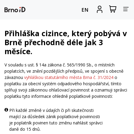
Za
Zobrazit
Registrova
EN
nákupní
se
nav
košík
Přihláška cizince, který pobývá v
Brně přechodně déle jak 3
měsíce.
V souladu s ust. § 14a zákona č. 565/1990 Sb., o místních
poplatcích, ve znění pozdějších předpisů, ve spojení s obecně
závaznou
vyhláškou statutárního města Brna č. 31/2024
o
poplatku za obecní systém odpadového hospodářství, tímto
splňuji svoji zákonnou ohlašovací povinnost a oznamuji správci
poplatku tyto informace ohledně poplatkové povinnosti:
Při každé změně v údajích či při skutečnosti
mající za důsledek zánik poplatkové povinnosti
je poplatník povinen tuto změnu nahlásit správci
daně do 15 dnů.