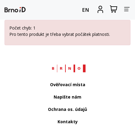
Za
Zobrazit
Registrova
EN
nákupní
se
nav
košík
Počet chyb: 1
Pro tento produkt je třeba vybrat počátek platnosti.
Web
Brno.cz
Ověřovací místa
Napište nám
Ochrana os. údajů
Kontakty