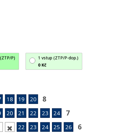
 (ZTP/P)
1 vstup (ZTP/P-dop.)
0 Kč
8
7
18
19
20
7
9
20
21
22
23
24
6
22
23
24
25
26

