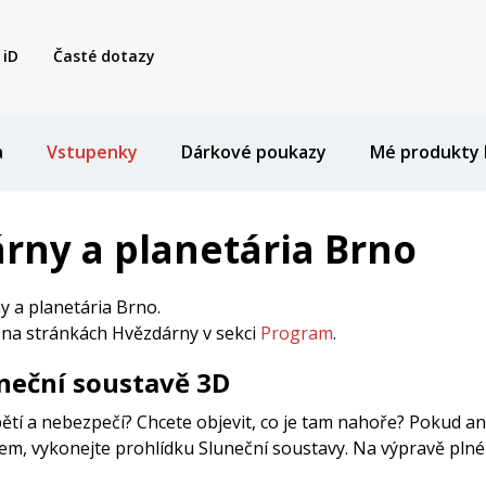
 iD
Časté dotazy
a
Vstupenky
Dárkové poukazy
Mé produkty 
rny a planetária Brno
 a planetária Brno.
i na stránkách Hvězdárny v sekci
Program
.
neční soustavě 3D
ětí a nebezpečí? Chcete objevit, co je tam nahoře? Pokud an
m, vykonejte prohlídku Sluneční soustavy. Na výpravě plné p