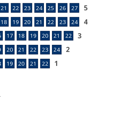
5
21
22
23
24
25
26
27
4
18
19
20
21
22
23
24
3
6
17
18
19
20
21
22
2
9
20
21
22
23
24
1
8
19
20
21
22
.