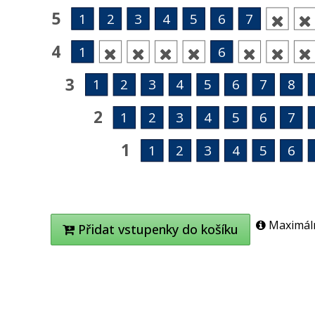
5
1
2
3
4
5
6
7


4
1
6







3
1
2
3
4
5
6
7
8
2
1
2
3
4
5
6
7
1
1
2
3
4
5
6
Maximálně
Přidat vstupenky do košíku