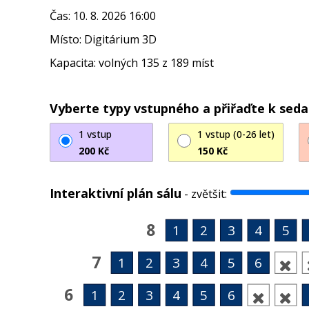
Čas: 10. 8. 2026 16:00
Místo: Digitárium 3D
Kapacita: volných 135 z 189 míst
Vyberte typy vstupného a přiřaďte k sed
1 vstup
1 vstup (0-26 let)
200 Kč
150 Kč
Interaktivní plán sálu
-
zvětšit:
8
1
2
3
4
5
7
1
2
3
4
5
6

6
1
2
3
4
5
6

