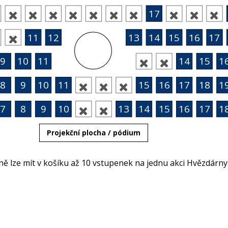
17










11
12
13
14
15
16
17

9
10
11
14
15
1


8
9
10
11
15
16
17
18
1



7
8
9
10
13
14
15
16
17
1


Projekční plocha / pódium
 lze mít v košíku až 10 vstupenek na jednu akci Hvězdárny