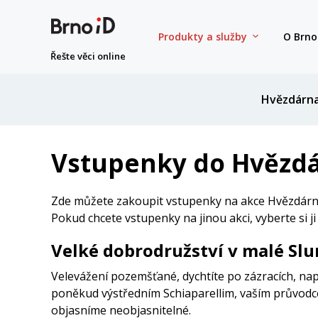
Produkty a služby
O Brno
Řešte věci online
Hvězdárn
Vstupenky do Hvězdá
Zde můžete zakoupit vstupenky na akce Hvězdárny
Pokud chcete vstupenky na jinou akci, vyberte si j
Velké dobrodružství v malé Slu
Velevážení pozemšťané, dychtíte po zázracích, nap
poněkud výstředním Schiaparellim, vaším průvodce
objasníme neobjasnitelné.