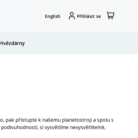
Zobrazit
Registrovat
English
Přihlásit se
nákupní
se
košík
Hvězdárny
o, pak přistupte k našemu planetostroji a spolu s
odivuhodností, si vysvětlíme nevysvětlitelné,