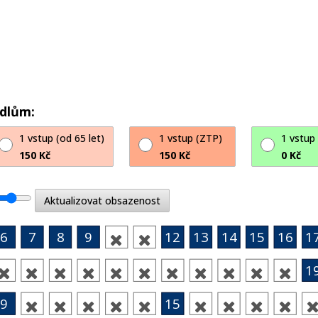
adlům:
1 vstup (od 65 let)
1 vstup (ZTP)
1 vstup
150 Kč
150 Kč
0 Kč
Aktualizovat obsazenost
6
7
8
9
12
13
14
15
16
1


1











9
15








