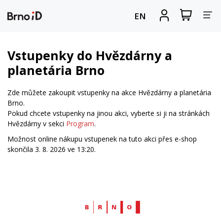
Za
Zobrazit
Registrova
EN
nákupní
se
nav
košík
Vstupenky do Hvězdárny a
planetária Brno
Zde můžete zakoupit vstupenky na akce Hvězdárny a planetária
Brno.
Pokud chcete vstupenky na jinou akci, vyberte si ji na stránkách
Hvězdárny v sekci
Program
.
Možnost online nákupu vstupenek na tuto akci přes e-shop
skončila 3. 8. 2026 ve 13:20.
Web
Brno.cz