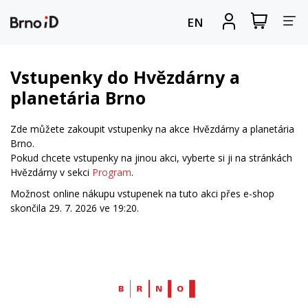
Za
Zobrazit
Registrova
EN
nákupní
se
nav
košík
Vstupenky do Hvězdárny a
planetária Brno
Zde můžete zakoupit vstupenky na akce Hvězdárny a planetária
Brno.
Pokud chcete vstupenky na jinou akci, vyberte si ji na stránkách
Hvězdárny v sekci
Program
.
Možnost online nákupu vstupenek na tuto akci přes e-shop
skončila 29. 7. 2026 ve 19:20.
Web
Brno.cz