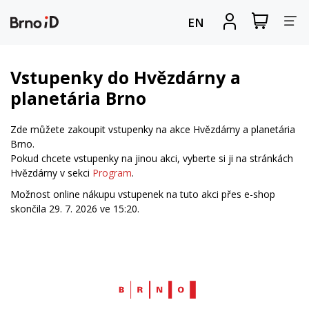
Za
Zobrazit
Registrova
EN
nákupní
se
nav
košík
Vstupenky do Hvězdárny a
planetária Brno
Zde můžete zakoupit vstupenky na akce Hvězdárny a planetária
Brno.
Pokud chcete vstupenky na jinou akci, vyberte si ji na stránkách
Hvězdárny v sekci
Program
.
Možnost online nákupu vstupenek na tuto akci přes e-shop
skončila 29. 7. 2026 ve 15:20.
Web
Brno.cz