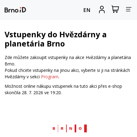
Za
Zobrazit
Registrova
EN
nákupní
se
nav
košík
Vstupenky do Hvězdárny a
planetária Brno
Zde můžete zakoupit vstupenky na akce Hvězdárny a planetária
Brno.
Pokud chcete vstupenky na jinou akci, vyberte si ji na stránkách
Hvězdárny v sekci
Program
.
Možnost online nákupu vstupenek na tuto akci přes e-shop
skončila 28. 7. 2026 ve 19:20.
Web
Brno.cz