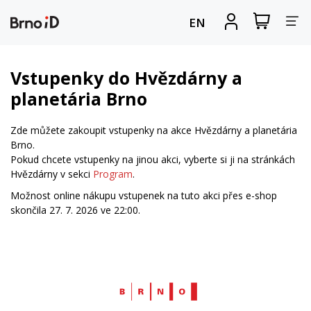
Za
Zobrazit
Registrova
EN
nákupní
se
nav
košík
Vstupenky do Hvězdárny a
planetária Brno
Zde můžete zakoupit vstupenky na akce Hvězdárny a planetária
Brno.
Pokud chcete vstupenky na jinou akci, vyberte si ji na stránkách
Hvězdárny v sekci
Program
.
Možnost online nákupu vstupenek na tuto akci přes e-shop
skončila 27. 7. 2026 ve 22:00.
Web
Brno.cz