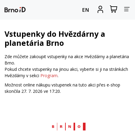
Za
Zobrazit
Registrova
EN
nákupní
se
nav
košík
Vstupenky do Hvězdárny a
planetária Brno
Zde můžete zakoupit vstupenky na akce Hvězdárny a planetária
Brno.
Pokud chcete vstupenky na jinou akci, vyberte si ji na stránkách
Hvězdárny v sekci
Program
.
Možnost online nákupu vstupenek na tuto akci přes e-shop
skončila 27. 7. 2026 ve 17:20.
Web
Brno.cz