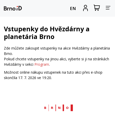
Za
Zobrazit
Registrova
EN
nákupní
se
nav
košík
Vstupenky do Hvězdárny a
planetária Brno
Zde můžete zakoupit vstupenky na akce Hvězdárny a planetária
Brno.
Pokud chcete vstupenky na jinou akci, vyberte si ji na stránkách
Hvězdárny v sekci
Program
.
Možnost online nákupu vstupenek na tuto akci přes e-shop
skončila 17. 7. 2026 ve 19:20.
Web
Brno.cz