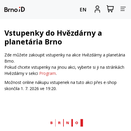
Za
Zobrazit
Registrova
EN
nákupní
se
nav
košík
Vstupenky do Hvězdárny a
planetária Brno
Zde můžete zakoupit vstupenky na akce Hvězdárny a planetária
Brno.
Pokud chcete vstupenky na jinou akci, vyberte si ji na stránkách
Hvězdárny v sekci
Program
.
Možnost online nákupu vstupenek na tuto akci přes e-shop
skončila 1. 7. 2026 ve 19:20.
Web
Brno.cz