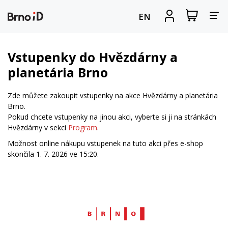
Za
Zobrazit
Registrova
EN
nákupní
se
nav
košík
Vstupenky do Hvězdárny a
planetária Brno
Zde můžete zakoupit vstupenky na akce Hvězdárny a planetária
Brno.
Pokud chcete vstupenky na jinou akci, vyberte si ji na stránkách
Hvězdárny v sekci
Program
.
Možnost online nákupu vstupenek na tuto akci přes e-shop
skončila 1. 7. 2026 ve 15:20.
Web
Brno.cz