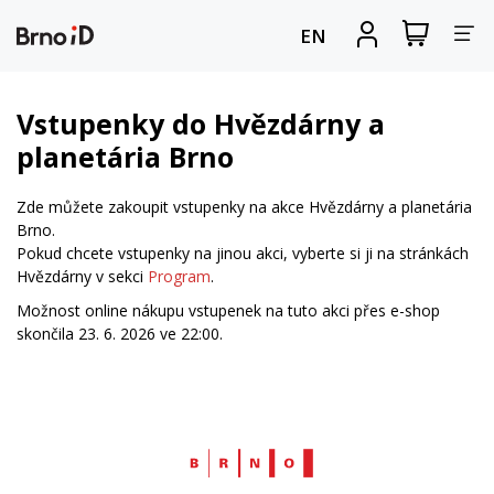
Za
Zobrazit
Registrova
EN
nákupní
se
nav
košík
Vstupenky do Hvězdárny a
planetária Brno
Zde můžete zakoupit vstupenky na akce Hvězdárny a planetária
Brno.
Pokud chcete vstupenky na jinou akci, vyberte si ji na stránkách
Hvězdárny v sekci
Program
.
Možnost online nákupu vstupenek na tuto akci přes e-shop
skončila 23. 6. 2026 ve 22:00.
Web
Brno.cz