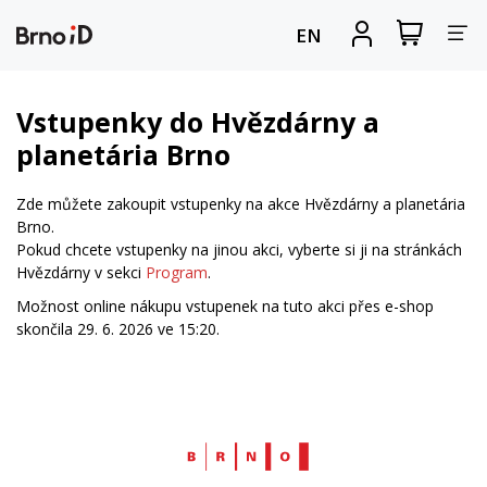
Za
Zobrazit
Registrova
EN
nákupní
se
nav
košík
Vstupenky do Hvězdárny a
planetária Brno
Zde můžete zakoupit vstupenky na akce Hvězdárny a planetária
Brno.
Pokud chcete vstupenky na jinou akci, vyberte si ji na stránkách
Hvězdárny v sekci
Program
.
Možnost online nákupu vstupenek na tuto akci přes e-shop
skončila 29. 6. 2026 ve 15:20.
Web
Brno.cz