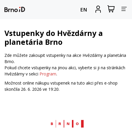
Za
Zobrazit
Registrova
EN
nákupní
se
nav
košík
Vstupenky do Hvězdárny a
planetária Brno
Zde můžete zakoupit vstupenky na akce Hvězdárny a planetária
Brno.
Pokud chcete vstupenky na jinou akci, vyberte si ji na stránkách
Hvězdárny v sekci
Program
.
Možnost online nákupu vstupenek na tuto akci přes e-shop
skončila 26. 6. 2026 ve 19:20.
Web
Brno.cz