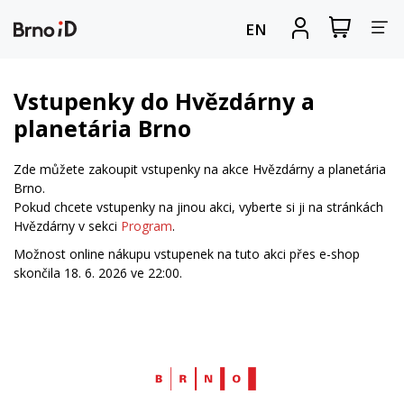
Za
Zobrazit
Registrova
EN
nákupní
se
nav
košík
Vstupenky do Hvězdárny a
planetária Brno
Zde můžete zakoupit vstupenky na akce Hvězdárny a planetária
Brno.
Pokud chcete vstupenky na jinou akci, vyberte si ji na stránkách
Hvězdárny v sekci
Program
.
Možnost online nákupu vstupenek na tuto akci přes e-shop
skončila 18. 6. 2026 ve 22:00.
Web
Brno.cz