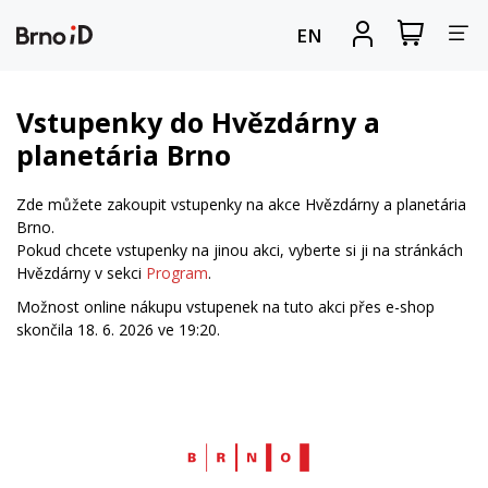
Za
Zobrazit
Registrova
EN
nákupní
se
nav
košík
Vstupenky do Hvězdárny a
planetária Brno
Zde můžete zakoupit vstupenky na akce Hvězdárny a planetária
Brno.
Pokud chcete vstupenky na jinou akci, vyberte si ji na stránkách
Hvězdárny v sekci
Program
.
Možnost online nákupu vstupenek na tuto akci přes e-shop
skončila 18. 6. 2026 ve 19:20.
Web
Brno.cz