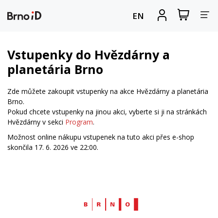
Za
Zobrazit
Registrova
EN
nákupní
se
nav
košík
Vstupenky do Hvězdárny a
planetária Brno
Zde můžete zakoupit vstupenky na akce Hvězdárny a planetária
Brno.
Pokud chcete vstupenky na jinou akci, vyberte si ji na stránkách
Hvězdárny v sekci
Program
.
Možnost online nákupu vstupenek na tuto akci přes e-shop
skončila 17. 6. 2026 ve 22:00.
Web
Brno.cz