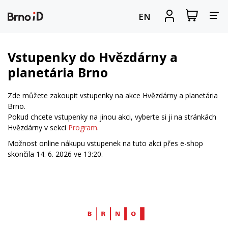
Za
Zobrazit
Registrova
EN
nákupní
se
nav
košík
Vstupenky do Hvězdárny a
planetária Brno
Zde můžete zakoupit vstupenky na akce Hvězdárny a planetária
Brno.
Pokud chcete vstupenky na jinou akci, vyberte si ji na stránkách
Hvězdárny v sekci
Program
.
Možnost online nákupu vstupenek na tuto akci přes e-shop
skončila 14. 6. 2026 ve 13:20.
Web
Brno.cz