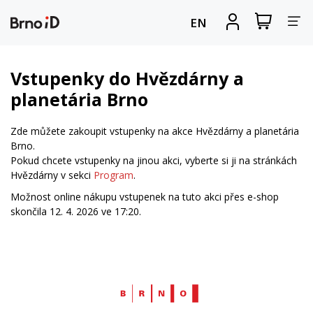
Za
Zobrazit
Registrova
EN
nákupní
se
nav
košík
Vstupenky do Hvězdárny a
planetária Brno
Zde můžete zakoupit vstupenky na akce Hvězdárny a planetária
Brno.
Pokud chcete vstupenky na jinou akci, vyberte si ji na stránkách
Hvězdárny v sekci
Program
.
Možnost online nákupu vstupenek na tuto akci přes e-shop
skončila 12. 4. 2026 ve 17:20.
Web
Brno.cz