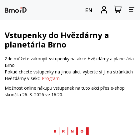
Za
Zobrazit
Registrova
EN
nákupní
se
nav
košík
Vstupenky do Hvězdárny a
planetária Brno
Zde můžete zakoupit vstupenky na akce Hvězdárny a planetária
Brno.
Pokud chcete vstupenky na jinou akci, vyberte si ji na stránkách
Hvězdárny v sekci
Program
.
Možnost online nákupu vstupenek na tuto akci přes e-shop
skončila 26. 3. 2026 ve 16:20.
Web
Brno.cz