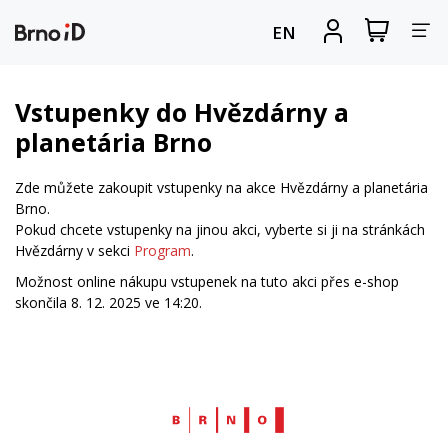
Za
Zobrazit
Registrova
EN
nákupní
se
nav
košík
Vstupenky do Hvězdárny a
planetária Brno
Zde můžete zakoupit vstupenky na akce Hvězdárny a planetária
Brno.
Pokud chcete vstupenky na jinou akci, vyberte si ji na stránkách
Hvězdárny v sekci
Program
.
Možnost online nákupu vstupenek na tuto akci přes e-shop
skončila 8. 12. 2025 ve 14:20.
Web
Brno.cz