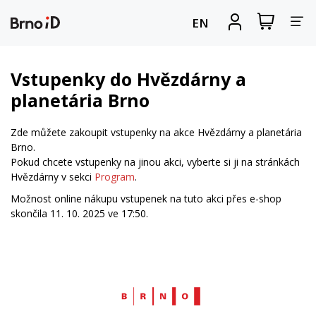
Za
Zobrazit
Registrova
EN
nákupní
se
nav
košík
Vstupenky do Hvězdárny a
planetária Brno
Zde můžete zakoupit vstupenky na akce Hvězdárny a planetária
Brno.
Pokud chcete vstupenky na jinou akci, vyberte si ji na stránkách
Hvězdárny v sekci
Program
.
Možnost online nákupu vstupenek na tuto akci přes e-shop
skončila 11. 10. 2025 ve 17:50.
Web
Brno.cz