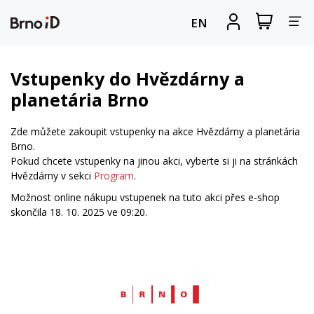
Za
Zobrazit
Registrova
EN
nákupní
se
nav
košík
Vstupenky do Hvězdárny a
planetária Brno
Zde můžete zakoupit vstupenky na akce Hvězdárny a planetária
Brno.
Pokud chcete vstupenky na jinou akci, vyberte si ji na stránkách
Hvězdárny v sekci
Program
.
Možnost online nákupu vstupenek na tuto akci přes e-shop
skončila 18. 10. 2025 ve 09:20.
Web
Brno.cz