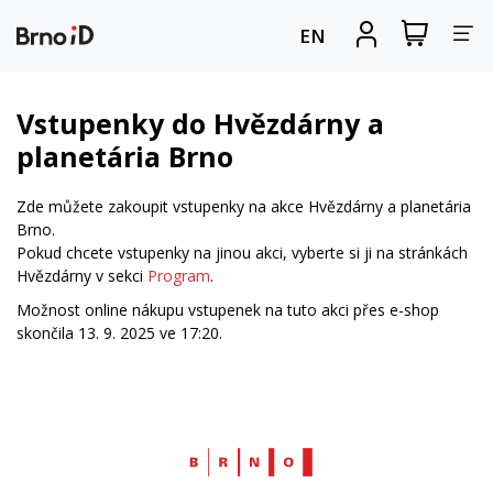
Za
Zobrazit
Registrova
EN
nákupní
se
nav
košík
Vstupenky do Hvězdárny a
planetária Brno
Zde můžete zakoupit vstupenky na akce Hvězdárny a planetária
Brno.
Pokud chcete vstupenky na jinou akci, vyberte si ji na stránkách
Hvězdárny v sekci
Program
.
Možnost online nákupu vstupenek na tuto akci přes e-shop
skončila 13. 9. 2025 ve 17:20.
Web
Brno.cz