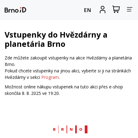
Za
Zobrazit
Registrova
EN
nákupní
se
nav
košík
Vstupenky do Hvězdárny a
planetária Brno
Zde můžete zakoupit vstupenky na akce Hvězdárny a planetária
Brno.
Pokud chcete vstupenky na jinou akci, vyberte si ji na stránkách
Hvězdárny v sekci
Program
.
Možnost online nákupu vstupenek na tuto akci přes e-shop
skončila 8. 8. 2025 ve 19:20.
Web
Brno.cz