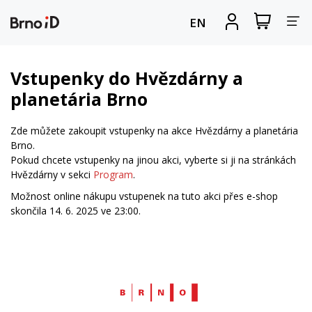
Za
Zobrazit
Registrova
EN
nákupní
se
nav
košík
Vstupenky do Hvězdárny a
planetária Brno
Zde můžete zakoupit vstupenky na akce Hvězdárny a planetária
Brno.
Pokud chcete vstupenky na jinou akci, vyberte si ji na stránkách
Hvězdárny v sekci
Program
.
Možnost online nákupu vstupenek na tuto akci přes e-shop
skončila 14. 6. 2025 ve 23:00.
Web
Brno.cz