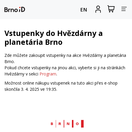
Za
Zobrazit
Registrova
EN
nákupní
se
nav
košík
Vstupenky do Hvězdárny a
planetária Brno
Zde můžete zakoupit vstupenky na akce Hvězdárny a planetária
Brno.
Pokud chcete vstupenky na jinou akci, vyberte si ji na stránkách
Hvězdárny v sekci
Program
.
Možnost online nákupu vstupenek na tuto akci přes e-shop
skončila 3. 4. 2025 ve 19:35.
Web
Brno.cz